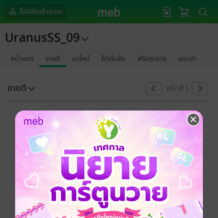
ล็อกอินเข้าระบบ
UranusSS_09
หน้าแรก
ขายดี
มาใหม่
โปรโมชัน
ฟรีกระจาย
แนะนำ
ขายดี
หน้าที่ 1
ขออภัยด้วยนะคะ
ไม่พบข้อมูลในหัวข้อที่คุณกำลังชมค่ะ