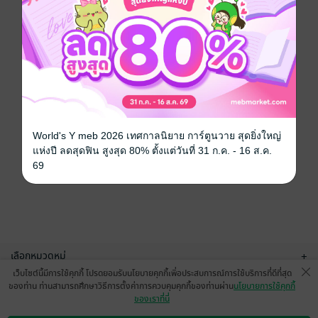
World's Y meb 2026 เทศกาลนิยาย การ์ตูนวาย สุดยิ่งใหญ่
แห่งปี ลดสุดฟิน สูงสุด 80% ตั้งแต่วันที่ 31 ก.ค. - 16 ส.ค.
69
เลือกหมวดหมู่
+
เว็บไซต์นี้มีการใช้คุกกี้ โปรดยอมรับนโยบายคุกกี้เพื่อประสบการณ์การใช้บริการที่ดีที่สุด
บริการช่วยเหลือ
+
ของท่าน ท่านสามารถศึกษาวิธีการตั้งค่าการควบคุมคุกกี้ของท่านผ่าน
นโยบายการใช้คุกกี้
ของเราที่นี่
เกี่ยวกับเรา
+