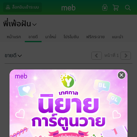
ล็อกอินเข้าระบบ
พี่เพ้อฝัน
หน้าแรก
ขายดี
มาใหม่
โปรโมชัน
ฟรีกระจาย
แนะนำ
ขายดี
หน้าที่ 1
ขออภัยด้วยนะคะ
ไม่พบข้อมูลในหัวข้อที่คุณกำลังชมค่ะ