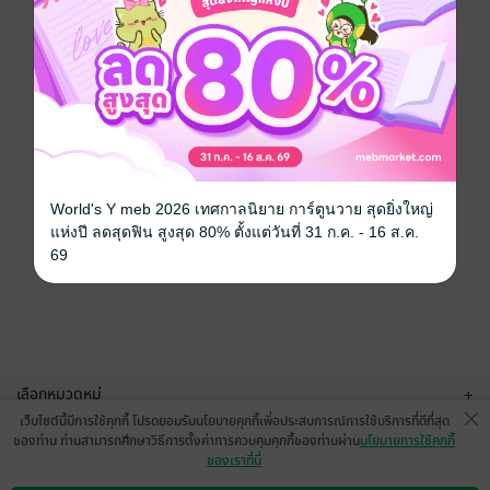
World's Y meb 2026 เทศกาลนิยาย การ์ตูนวาย สุดยิ่งใหญ่
แห่งปี ลดสุดฟิน สูงสุด 80% ตั้งแต่วันที่ 31 ก.ค. - 16 ส.ค.
69
เลือกหมวดหมู่
+
เว็บไซต์นี้มีการใช้คุกกี้ โปรดยอมรับนโยบายคุกกี้เพื่อประสบการณ์การใช้บริการที่ดีที่สุด
บริการช่วยเหลือ
+
ของท่าน ท่านสามารถศึกษาวิธีการตั้งค่าการควบคุมคุกกี้ของท่านผ่าน
นโยบายการใช้คุกกี้
ของเราที่นี่
เกี่ยวกับเรา
+