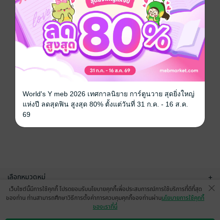
World's Y meb 2026 เทศกาลนิยาย การ์ตูนวาย สุดยิ่งใหญ่
แห่งปี ลดสุดฟิน สูงสุด 80% ตั้งแต่วันที่ 31 ก.ค. - 16 ส.ค.
69
เลือกหมวดหมู่
+
เว็บไซต์นี้มีการใช้คุกกี้ โปรดยอมรับนโยบายคุกกี้เพื่อประสบการณ์การใช้บริการที่ดีที่สุด
บริการช่วยเหลือ
+
ของท่าน ท่านสามารถศึกษาวิธีการตั้งค่าการควบคุมคุกกี้ของท่านผ่าน
นโยบายการใช้คุกกี้
ของเราที่นี่
เกี่ยวกับเรา
+