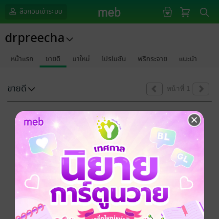
ล็อกอินเข้าระบบ
drpreecha
หน้าแรก
ขายดี
มาใหม่
โปรโมชัน
ฟรีกระจาย
แนะนำ
ขายดี
หน้าที่ 1
ขออภัยด้วยนะคะ
ไม่พบข้อมูลในหัวข้อที่คุณกำลังชมค่ะ