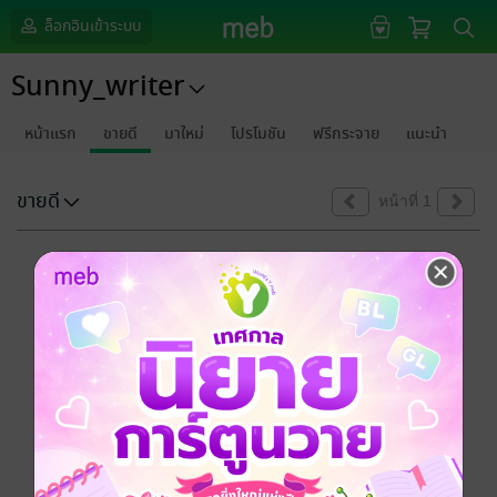
ล็อกอินเข้าระบบ
Sunny_writer
หน้าแรก
ขายดี
มาใหม่
โปรโมชัน
ฟรีกระจาย
แนะนำ
ขายดี
หน้าที่ 1
ขออภัยด้วยนะคะ
ไม่พบข้อมูลในหัวข้อที่คุณกำลังชมค่ะ