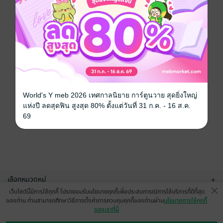
World's Y meb 2026 เทศกาลนิยาย การ์ตูนวาย สุดยิ่งใหญ่
แห่งปี ลดสุดฟิน สูงสุด 80% ตั้งแต่วันที่ 31 ก.ค. - 16 ส.ค.
69
เลือกหมวดหมู่
+
เว็บไซต์นี้มีการใช้คุกกี้ โปรดยอมรับนโยบายคุกกี้เพื่อประสบการณ์การใช้บริการที่ดีที่สุด
บริการช่วยเหลือ
+
ของท่าน ท่านสามารถศึกษาวิธีการตั้งค่าการควบคุมคุกกี้ของท่านผ่าน
นโยบายการใช้คุกกี้
ของเราที่นี่
เกี่ยวกับเรา
+