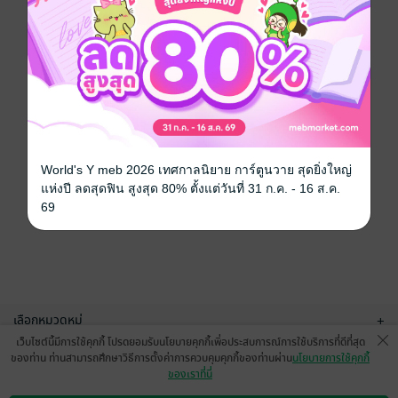
World's Y meb 2026 เทศกาลนิยาย การ์ตูนวาย สุดยิ่งใหญ่
แห่งปี ลดสุดฟิน สูงสุด 80% ตั้งแต่วันที่ 31 ก.ค. - 16 ส.ค.
69
เลือกหมวดหมู่
+
เว็บไซต์นี้มีการใช้คุกกี้ โปรดยอมรับนโยบายคุกกี้เพื่อประสบการณ์การใช้บริการที่ดีที่สุด
บริการช่วยเหลือ
+
ของท่าน ท่านสามารถศึกษาวิธีการตั้งค่าการควบคุมคุกกี้ของท่านผ่าน
นโยบายการใช้คุกกี้
ของเราที่นี่
เกี่ยวกับเรา
+