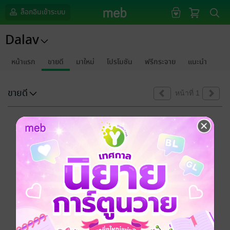
ล็อกอินเข้าระบบ
Dalav
หน้าแรก
ขายดี
มาใหม่
โปรโมชัน
ฟรีกระจาย
แนะนำ
ขายดี
หน้าที่ 1
ขออภัยด้วยนะคะ
ไม่พบข้อมูลในหัวข้อที่คุณกำลังชมค่ะ