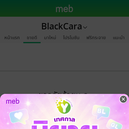
BlackCara
หน้าแรก
ขายดี
มาใหม่
โปรโมชัน
ฟรีกระจาย
แนะนำ
ขออภัยด้วยนะคะ
ไม่พบข้อมูลในหัวข้อที่คุณกำลังชมค่ะ