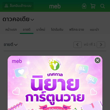
ล็อกอินเข้าระบบ
ดาวคอเดีย
หน้าแรก
ขายดี
มาใหม่
โปรโมชัน
ฟรีกระจาย
แนะนำ
ขายดี
หน้าที่ 1
ขออภัยด้วยนะคะ
ไม่พบข้อมูลในหัวข้อที่คุณกำลังชมค่ะ