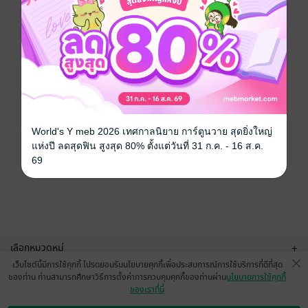
World's Y meb 2026 เทศกาลนิยาย การ์ตูนวาย สุดยิ่งใหญ่
แห่งปี ลดสุดฟิน สูงสุด 80% ตั้งแต่วันที่ 31 ก.ค. - 16 ส.ค.
69
เลือกหมวดหมู่
+
เว็บไซต์นี้มีการใช้คุกกี้ โปรดยอมรับนโยบายคุกกี้เพื่อประสบการณ์การใช้บริการที่ดีที่สุด
บริการช่วยเหลือ
+
ของท่าน ท่านสามารถศึกษาวิธีการตั้งค่าการควบคุมคุกกี้ของท่านผ่าน
นโยบายการใช้คุกกี้
ของเราที่นี่
เกี่ยวกับเรา
+