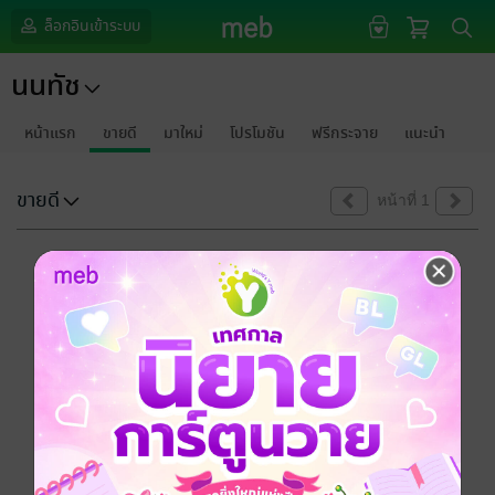
ล็อกอินเข้าระบบ
นนทัช
หน้าแรก
ขายดี
มาใหม่
โปรโมชัน
ฟรีกระจาย
แนะนำ
ขายดี
หน้าที่ 1
ขออภัยด้วยนะคะ
ไม่พบข้อมูลในหัวข้อที่คุณกำลังชมค่ะ