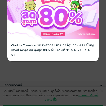
World's Y meb 2026 เทศกาลนิยาย การ์ตูนวาย สุดยิ่งใหญ่
แห่งปี ลดสุดฟิน สูงสุด 80% ตั้งแต่วันที่ 31 ก.ค. - 16 ส.ค.
69
เลือกหมวดหมู่
+
เว็บไซต์นี้มีการใช้คุกกี้ โปรดยอมรับนโยบายคุกกี้เพื่อประสบการณ์การใช้บริการที่ดีที่สุด
บริการช่วยเหลือ
+
ของท่าน ท่านสามารถศึกษาวิธีการตั้งค่าการควบคุมคุกกี้ของท่านผ่าน
นโยบายการใช้คุกกี้
ของเราที่นี่
เกี่ยวกับเรา
+