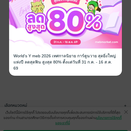
World's Y meb 2026 เทศกาลนิยาย การ์ตูนวาย สุดยิ่งใหญ่
แห่งปี ลดสุดฟิน สูงสุด 80% ตั้งแต่วันที่ 31 ก.ค. - 16 ส.ค.
69
เลือกหมวดหมู่
+
เว็บไซต์นี้มีการใช้คุกกี้ โปรดยอมรับนโยบายคุกกี้เพื่อประสบการณ์การใช้บริการที่ดีที่สุด
บริการช่วยเหลือ
+
ของท่าน ท่านสามารถศึกษาวิธีการตั้งค่าการควบคุมคุกกี้ของท่านผ่าน
นโยบายการใช้คุกกี้
ของเราที่นี่
เกี่ยวกับเรา
+