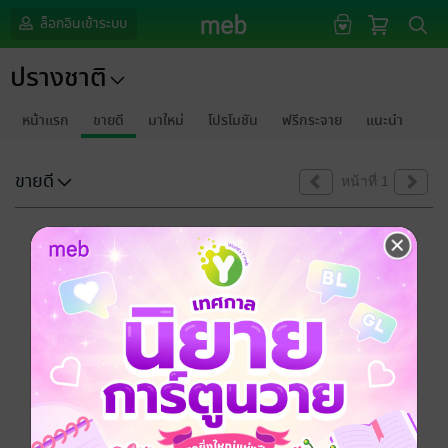
ล็อกอินเข้าระบบ
ปรางชาติ
หน้าแรก
ขายดี
มาใหม่
โปรโมชัน
ฟรีกระจาย
แนะนำ
ขายดี
หน้าที่ 1
ขออภัยด้วยนะคะ
ไม่พบข้อมูลในหัวข้อที่คุณกำลังชมค่ะ