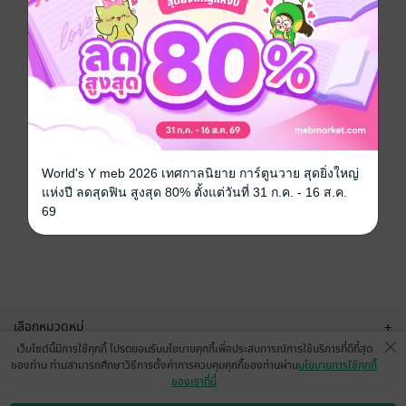
World's Y meb 2026 เทศกาลนิยาย การ์ตูนวาย สุดยิ่งใหญ่
แห่งปี ลดสุดฟิน สูงสุด 80% ตั้งแต่วันที่ 31 ก.ค. - 16 ส.ค.
69
เลือกหมวดหมู่
+
เว็บไซต์นี้มีการใช้คุกกี้ โปรดยอมรับนโยบายคุกกี้เพื่อประสบการณ์การใช้บริการที่ดีที่สุด
บริการช่วยเหลือ
+
ของท่าน ท่านสามารถศึกษาวิธีการตั้งค่าการควบคุมคุกกี้ของท่านผ่าน
นโยบายการใช้คุกกี้
ของเราที่นี่
เกี่ยวกับเรา
+