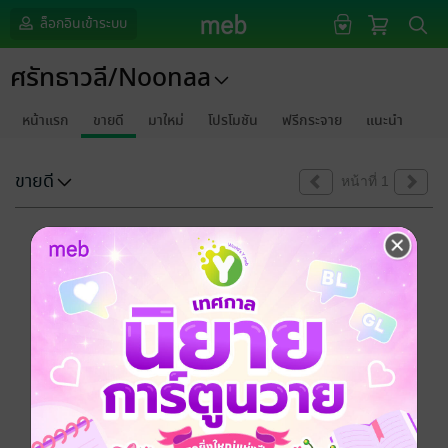
ล็อกอินเข้าระบบ
ศรัทธาวลี/Noonaa
หน้าแรก
ขายดี
มาใหม่
โปรโมชัน
ฟรีกระจาย
แนะนำ
ขายดี
หน้าที่ 1
ขออภัยด้วยนะคะ
ไม่พบข้อมูลในหัวข้อที่คุณกำลังชมค่ะ