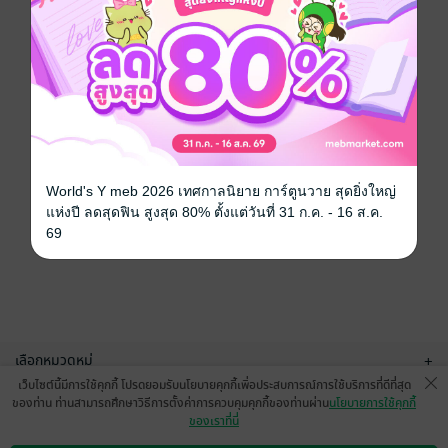
World's Y meb 2026 เทศกาลนิยาย การ์ตูนวาย สุดยิ่งใหญ่
แห่งปี ลดสุดฟิน สูงสุด 80% ตั้งแต่วันที่ 31 ก.ค. - 16 ส.ค.
69
เลือกหมวดหมู่
+
เว็บไซต์นี้มีการใช้คุกกี้ โปรดยอมรับนโยบายคุกกี้เพื่อประสบการณ์การใช้บริการที่ดีที่สุด
บริการช่วยเหลือ
+
ของท่าน ท่านสามารถศึกษาวิธีการตั้งค่าการควบคุมคุกกี้ของท่านผ่าน
นโยบายการใช้คุกกี้
ของเราที่นี่
เกี่ยวกับเรา
+