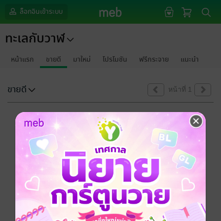
ล็อกอินเข้าระบบ
ทะเลกับวาฬ
หน้าแรก
ขายดี
มาใหม่
โปรโมชัน
ฟรีกระจาย
แนะนำ
ขายดี
หน้าที่ 1
ขออภัยด้วยนะคะ
ไม่พบข้อมูลในหัวข้อที่คุณกำลังชมค่ะ