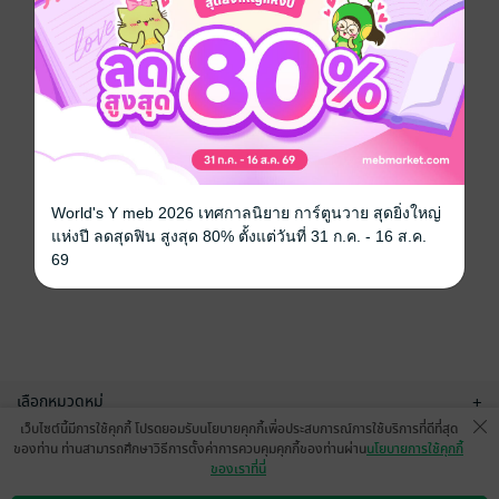
World's Y meb 2026 เทศกาลนิยาย การ์ตูนวาย สุดยิ่งใหญ่
แห่งปี ลดสุดฟิน สูงสุด 80% ตั้งแต่วันที่ 31 ก.ค. - 16 ส.ค.
69
เลือกหมวดหมู่
+
เว็บไซต์นี้มีการใช้คุกกี้ โปรดยอมรับนโยบายคุกกี้เพื่อประสบการณ์การใช้บริการที่ดีที่สุด
บริการช่วยเหลือ
+
ของท่าน ท่านสามารถศึกษาวิธีการตั้งค่าการควบคุมคุกกี้ของท่านผ่าน
นโยบายการใช้คุกกี้
ของเราที่นี่
เกี่ยวกับเรา
+