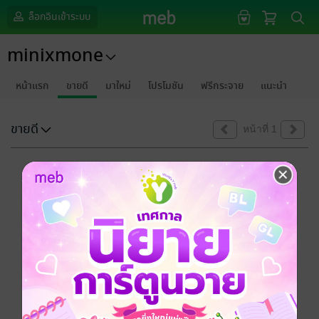
ล็อกอินเข้าระบบ
minixmone
หน้าแรก
ขายดี
มาใหม่
โปรโมชัน
ฟรีกระจาย
แนะนำ
ขายดี
หน้าที่ 1
ขออภัยด้วยนะคะ
ไม่พบข้อมูลในหัวข้อที่คุณกำลังชมค่ะ