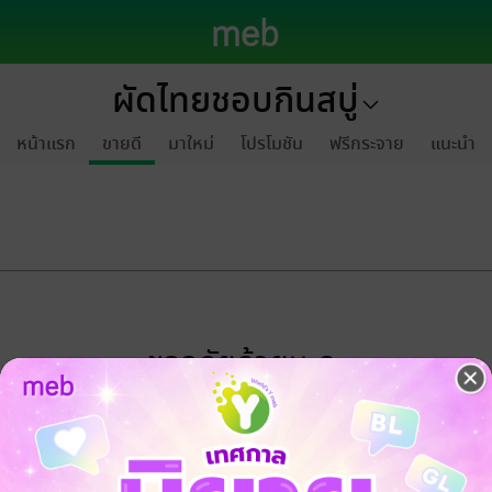
ผัดไทยชอบกินสบู่
หน้าแรก
ขายดี
มาใหม่
โปรโมชัน
ฟรีกระจาย
แนะนำ
ขออภัยด้วยนะคะ
ไม่พบข้อมูลในหัวข้อที่คุณกำลังชมค่ะ