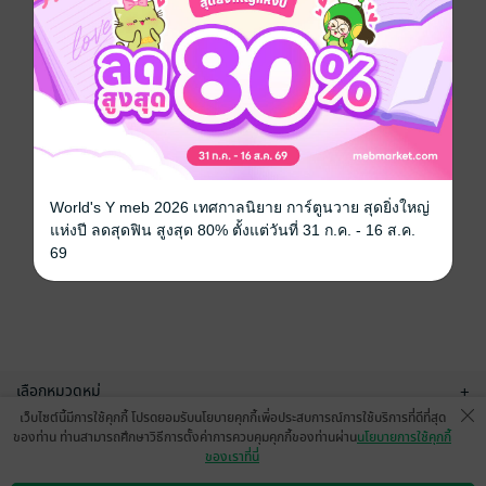
World's Y meb 2026 เทศกาลนิยาย การ์ตูนวาย สุดยิ่งใหญ่
แห่งปี ลดสุดฟิน สูงสุด 80% ตั้งแต่วันที่ 31 ก.ค. - 16 ส.ค.
69
เลือกหมวดหมู่
+
เว็บไซต์นี้มีการใช้คุกกี้ โปรดยอมรับนโยบายคุกกี้เพื่อประสบการณ์การใช้บริการที่ดีที่สุด
บริการช่วยเหลือ
+
ของท่าน ท่านสามารถศึกษาวิธีการตั้งค่าการควบคุมคุกกี้ของท่านผ่าน
นโยบายการใช้คุกกี้
ของเราที่นี่
เกี่ยวกับเรา
+