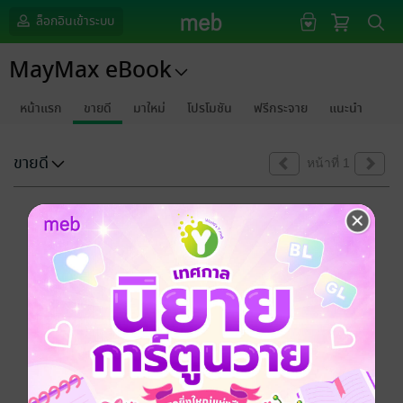
ล็อกอินเข้าระบบ
MayMax eBook
หน้าแรก
ขายดี
มาใหม่
โปรโมชัน
ฟรีกระจาย
แนะนำ
ขายดี
หน้าที่ 1
ขออภัยด้วยนะคะ
ไม่พบข้อมูลในหัวข้อที่คุณกำลังชมค่ะ