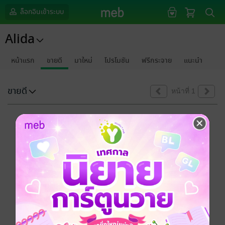
ล็อกอินเข้าระบบ
Alida
หน้าแรก
ขายดี
มาใหม่
โปรโมชัน
ฟรีกระจาย
แนะนำ
ขายดี
หน้าที่ 1
ขออภัยด้วยนะคะ
ไม่พบข้อมูลในหัวข้อที่คุณกำลังชมค่ะ