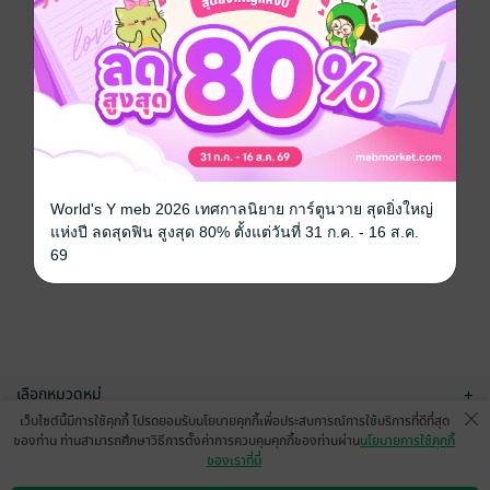
World's Y meb 2026 เทศกาลนิยาย การ์ตูนวาย สุดยิ่งใหญ่
แห่งปี ลดสุดฟิน สูงสุด 80% ตั้งแต่วันที่ 31 ก.ค. - 16 ส.ค.
69
เลือกหมวดหมู่
+
เว็บไซต์นี้มีการใช้คุกกี้ โปรดยอมรับนโยบายคุกกี้เพื่อประสบการณ์การใช้บริการที่ดีที่สุด
บริการช่วยเหลือ
+
ของท่าน ท่านสามารถศึกษาวิธีการตั้งค่าการควบคุมคุกกี้ของท่านผ่าน
นโยบายการใช้คุกกี้
ของเราที่นี่
เกี่ยวกับเรา
+