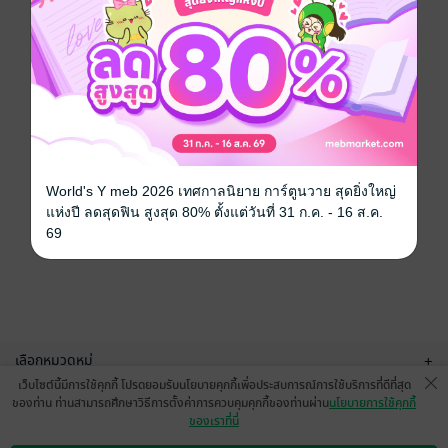
World's Y meb 2026 เทศกาลนิยาย การ์ตูนวาย สุดยิ่งใหญ่
แห่งปี ลดสุดฟิน สูงสุด 80% ตั้งแต่วันที่ 31 ก.ค. - 16 ส.ค.
69
เลือกหมวดหมู่
+
เว็บไซต์นี้มีการใช้คุกกี้ โปรดยอมรับนโยบายคุกกี้เพื่อประสบการณ์การใช้บริการที่ดีที่สุด
บริการช่วยเหลือ
+
ของท่าน ท่านสามารถศึกษาวิธีการตั้งค่าการควบคุมคุกกี้ของท่านผ่าน
นโยบายการใช้คุกกี้
ของเราที่นี่
เกี่ยวกับเรา
+