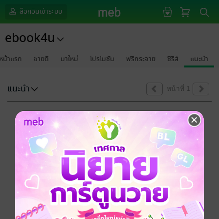
ล็อกอินเข้าระบบ
ebook4u
หน้าแรก
ขายดี
มาใหม่
โปรโมชัน
ฟรีกระจาย
ซีรีส์
แนะนำ
แนะนำ
หน้าที่ 1
ขออภัยด้วยนะคะ
ไม่พบข้อมูลในหัวข้อที่คุณกำลังชมค่ะ