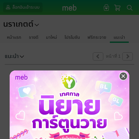
ล็อกอินเข้าระบบ
นราเกตต์
หน้าแรก
ขายดี
มาใหม่
โปรโมชัน
ฟรีกระจาย
แนะนำ
แนะนำ
หน้าที่ 1
ขออภัยด้วยนะคะ
ไม่พบข้อมูลในหัวข้อที่คุณกำลังชมค่ะ