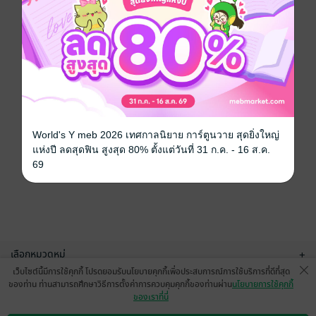
World's Y meb 2026 เทศกาลนิยาย การ์ตูนวาย สุดยิ่งใหญ่
แห่งปี ลดสุดฟิน สูงสุด 80% ตั้งแต่วันที่ 31 ก.ค. - 16 ส.ค.
69
เลือกหมวดหมู่
+
เว็บไซต์นี้มีการใช้คุกกี้ โปรดยอมรับนโยบายคุกกี้เพื่อประสบการณ์การใช้บริการที่ดีที่สุด
บริการช่วยเหลือ
+
ของท่าน ท่านสามารถศึกษาวิธีการตั้งค่าการควบคุมคุกกี้ของท่านผ่าน
นโยบายการใช้คุกกี้
ของเราที่นี่
เกี่ยวกับเรา
+