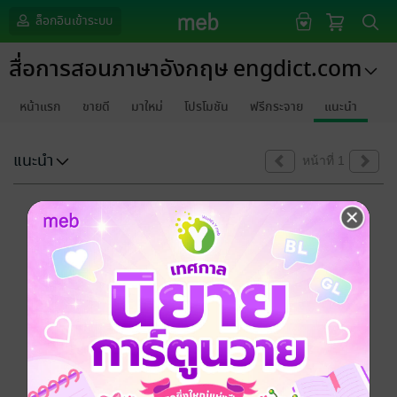
ล็อกอินเข้าระบบ
สื่อการสอนภาษาอังกฤษ engdict.com
หน้าแรก
ขายดี
มาใหม่
โปรโมชัน
ฟรีกระจาย
แนะนำ
แนะนำ
หน้าที่ 1
ขออภัยด้วยนะคะ
ไม่พบข้อมูลในหัวข้อที่คุณกำลังชมค่ะ