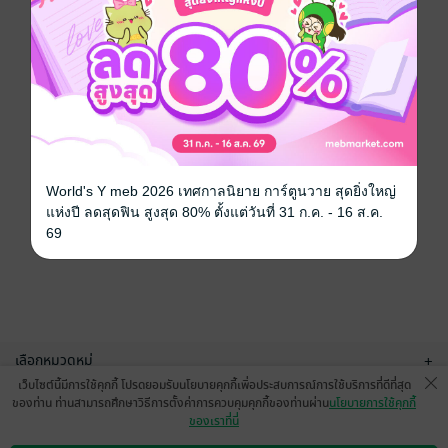
World's Y meb 2026 เทศกาลนิยาย การ์ตูนวาย สุดยิ่งใหญ่
แห่งปี ลดสุดฟิน สูงสุด 80% ตั้งแต่วันที่ 31 ก.ค. - 16 ส.ค.
69
เลือกหมวดหมู่
+
เว็บไซต์นี้มีการใช้คุกกี้ โปรดยอมรับนโยบายคุกกี้เพื่อประสบการณ์การใช้บริการที่ดีที่สุด
บริการช่วยเหลือ
+
ของท่าน ท่านสามารถศึกษาวิธีการตั้งค่าการควบคุมคุกกี้ของท่านผ่าน
นโยบายการใช้คุกกี้
ของเราที่นี่
เกี่ยวกับเรา
+