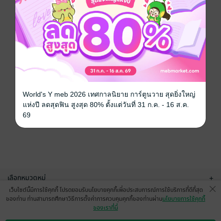
World's Y meb 2026 เทศกาลนิยาย การ์ตูนวาย สุดยิ่งใหญ่
แห่งปี ลดสุดฟิน สูงสุด 80% ตั้งแต่วันที่ 31 ก.ค. - 16 ส.ค.
69
เลือกหมวดหมู่
+
เว็บไซต์นี้มีการใช้คุกกี้ โปรดยอมรับนโยบายคุกกี้เพื่อประสบการณ์การใช้บริการที่ดีที่สุด
บริการช่วยเหลือ
+
ของท่าน ท่านสามารถศึกษาวิธีการตั้งค่าการควบคุมคุกกี้ของท่านผ่าน
นโยบายการใช้คุกกี้
ของเราที่นี่
เกี่ยวกับเรา
+