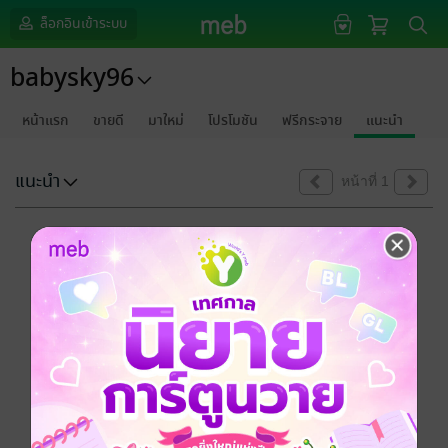
ล็อกอินเข้าระบบ
babysky96
หน้าแรก
ขายดี
มาใหม่
โปรโมชัน
ฟรีกระจาย
แนะนำ
แนะนำ
หน้าที่ 1
ขออภัยด้วยนะคะ
ไม่พบข้อมูลในหัวข้อที่คุณกำลังชมค่ะ