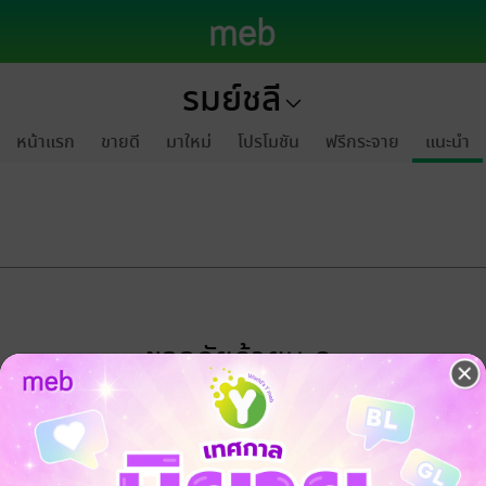
รมย์ชลี
หน้าแรก
ขายดี
มาใหม่
โปรโมชัน
ฟรีกระจาย
แนะนำ
ขออภัยด้วยนะคะ
ไม่พบข้อมูลในหัวข้อที่คุณกำลังชมค่ะ