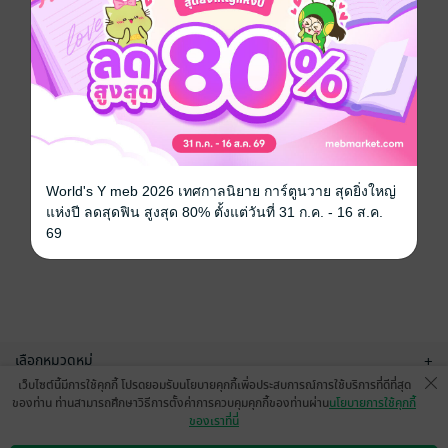
World's Y meb 2026 เทศกาลนิยาย การ์ตูนวาย สุดยิ่งใหญ่
แห่งปี ลดสุดฟิน สูงสุด 80% ตั้งแต่วันที่ 31 ก.ค. - 16 ส.ค.
69
เลือกหมวดหมู่
+
เว็บไซต์นี้มีการใช้คุกกี้ โปรดยอมรับนโยบายคุกกี้เพื่อประสบการณ์การใช้บริการที่ดีที่สุด
บริการช่วยเหลือ
+
ของท่าน ท่านสามารถศึกษาวิธีการตั้งค่าการควบคุมคุกกี้ของท่านผ่าน
นโยบายการใช้คุกกี้
ของเราที่นี่
เกี่ยวกับเรา
+