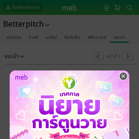
ล็อกอินเข้าระบบ
Betterpitch
หน้าแรก
ขายดี
มาใหม่
โปรโมชัน
ฟรีกระจาย
แนะนำ
แนะนำ
หน้าที่ 1
ขออภัยด้วยนะคะ
ไม่พบข้อมูลในหัวข้อที่คุณกำลังชมค่ะ