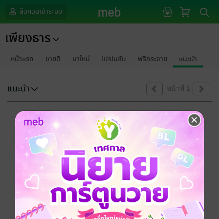
ล็อกอินเข้าระบบ
เพียงธาร
หน้าแรก
ขายดี
มาใหม่
โปรโมชัน
ฟรีกระจาย
แนะนำ
แนะนำ
หน้าที่ 1
ขออภัยด้วยนะคะ
ไม่พบข้อมูลในหัวข้อที่คุณกำลังชมค่ะ