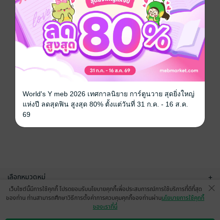
World's Y meb 2026 เทศกาลนิยาย การ์ตูนวาย สุดยิ่งใหญ่
แห่งปี ลดสุดฟิน สูงสุด 80% ตั้งแต่วันที่ 31 ก.ค. - 16 ส.ค.
69
เลือกหมวดหมู่
+
เว็บไซต์นี้มีการใช้คุกกี้ โปรดยอมรับนโยบายคุกกี้เพื่อประสบการณ์การใช้บริการที่ดีที่สุด
บริการช่วยเหลือ
+
ของท่าน ท่านสามารถศึกษาวิธีการตั้งค่าการควบคุมคุกกี้ของท่านผ่าน
นโยบายการใช้คุกกี้
ของเราที่นี่
เกี่ยวกับเรา
+