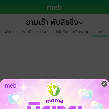
ยามเช้า พับลิชชิ่ง
หน้าแรก
ขายดี
มาใหม่
โปรโมชัน
ฟรีกระจาย
แนะนำ
ขออภัยด้วยนะคะ
ไม่พบข้อมูลในหัวข้อที่คุณกำลังชมค่ะ