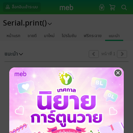
ล็อกอินเข้าระบบ
Serial.print()
หน้าแรก
ขายดี
มาใหม่
โปรโมชัน
ฟรีกระจาย
แนะนำ
แนะนำ
หน้าที่ 1
ขออภัยด้วยนะคะ
ไม่พบข้อมูลในหัวข้อที่คุณกำลังชมค่ะ