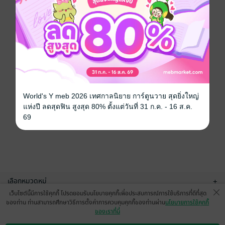
World's Y meb 2026 เทศกาลนิยาย การ์ตูนวาย สุดยิ่งใหญ่
แห่งปี ลดสุดฟิน สูงสุด 80% ตั้งแต่วันที่ 31 ก.ค. - 16 ส.ค.
69
เลือกหมวดหมู่
+
เว็บไซต์นี้มีการใช้คุกกี้ โปรดยอมรับนโยบายคุกกี้เพื่อประสบการณ์การใช้บริการที่ดีที่สุด
บริการช่วยเหลือ
+
ของท่าน ท่านสามารถศึกษาวิธีการตั้งค่าการควบคุมคุกกี้ของท่านผ่าน
นโยบายการใช้คุกกี้
ของเราที่นี่
เกี่ยวกับเรา
+