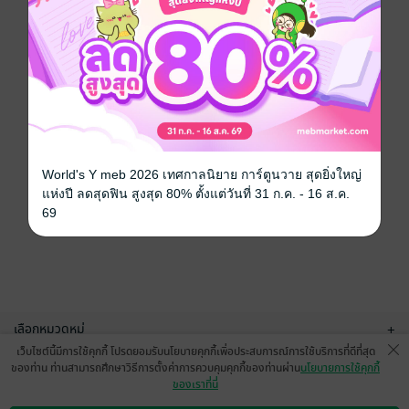
World's Y meb 2026 เทศกาลนิยาย การ์ตูนวาย สุดยิ่งใหญ่
แห่งปี ลดสุดฟิน สูงสุด 80% ตั้งแต่วันที่ 31 ก.ค. - 16 ส.ค.
69
เลือกหมวดหมู่
+
เว็บไซต์นี้มีการใช้คุกกี้ โปรดยอมรับนโยบายคุกกี้เพื่อประสบการณ์การใช้บริการที่ดีที่สุด
บริการช่วยเหลือ
+
ของท่าน ท่านสามารถศึกษาวิธีการตั้งค่าการควบคุมคุกกี้ของท่านผ่าน
นโยบายการใช้คุกกี้
ของเราที่นี่
เกี่ยวกับเรา
+