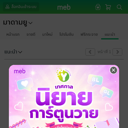
ล็อกอินเข้าระบบ
มาดามยู
หน้าแรก
ขายดี
มาใหม่
โปรโมชัน
ฟรีกระจาย
แนะนำ
แนะนำ
หน้าที่ 1
ขออภัยด้วยนะคะ
ไม่พบข้อมูลในหัวข้อที่คุณกำลังชมค่ะ