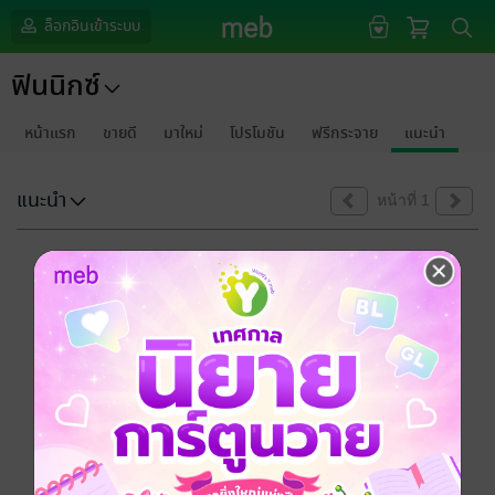
ล็อกอินเข้าระบบ
ฟินนิกซ์
หน้าแรก
ขายดี
มาใหม่
โปรโมชัน
ฟรีกระจาย
แนะนำ
แนะนำ
หน้าที่ 1
ขออภัยด้วยนะคะ
ไม่พบข้อมูลในหัวข้อที่คุณกำลังชมค่ะ