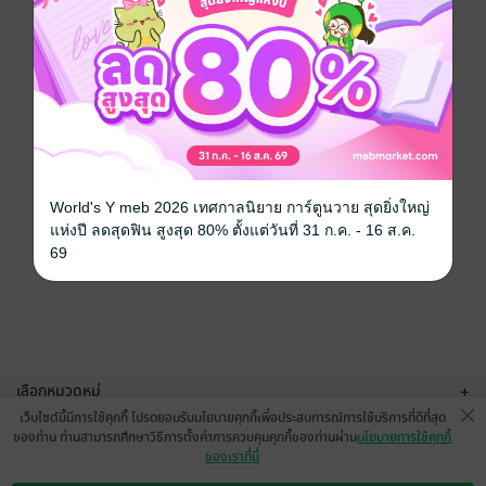
World's Y meb 2026 เทศกาลนิยาย การ์ตูนวาย สุดยิ่งใหญ่
แห่งปี ลดสุดฟิน สูงสุด 80% ตั้งแต่วันที่ 31 ก.ค. - 16 ส.ค.
69
เลือกหมวดหมู่
+
เว็บไซต์นี้มีการใช้คุกกี้ โปรดยอมรับนโยบายคุกกี้เพื่อประสบการณ์การใช้บริการที่ดีที่สุด
บริการช่วยเหลือ
+
ของท่าน ท่านสามารถศึกษาวิธีการตั้งค่าการควบคุมคุกกี้ของท่านผ่าน
นโยบายการใช้คุกกี้
ของเราที่นี่
เกี่ยวกับเรา
+