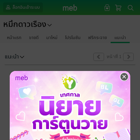
ล็อกอินเข้าระบบ
หมึกดาวเรือง
หน้าแรก
ขายดี
มาใหม่
โปรโมชัน
ฟรีกระจาย
แนะนำ
แนะนำ
หน้าที่ 1
ขออภัยด้วยนะคะ
ไม่พบข้อมูลในหัวข้อที่คุณกำลังชมค่ะ