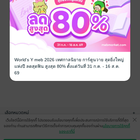
World's Y meb 2026 เทศกาลนิยาย การ์ตูนวาย สุดยิ่งใหญ่
แห่งปี ลดสุดฟิน สูงสุด 80% ตั้งแต่วันที่ 31 ก.ค. - 16 ส.ค.
69
เลือกหมวดหมู่
+
เว็บไซต์นี้มีการใช้คุกกี้ โปรดยอมรับนโยบายคุกกี้เพื่อประสบการณ์การใช้บริการที่ดีที่สุด
บริการช่วยเหลือ
+
ของท่าน ท่านสามารถศึกษาวิธีการตั้งค่าการควบคุมคุกกี้ของท่านผ่าน
นโยบายการใช้คุกกี้
ของเราที่นี่
เกี่ยวกับเรา
+