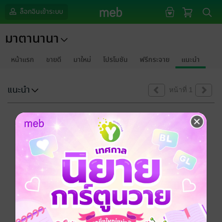
ล็อกอินเข้าระบบ
มาตานานา
หน้าแรก
ขายดี
มาใหม่
โปรโมชัน
ฟรีกระจาย
แนะนำ
แนะนำ
หน้าที่ 1
ขออภัยด้วยนะคะ
ไม่พบข้อมูลในหัวข้อที่คุณกำลังชมค่ะ