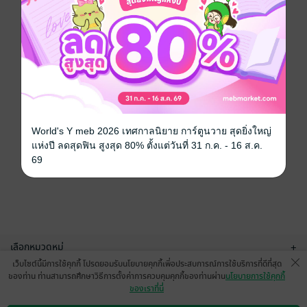
World's Y meb 2026 เทศกาลนิยาย การ์ตูนวาย สุดยิ่งใหญ่
แห่งปี ลดสุดฟิน สูงสุด 80% ตั้งแต่วันที่ 31 ก.ค. - 16 ส.ค.
69
เลือกหมวดหมู่
+
เว็บไซต์นี้มีการใช้คุกกี้ โปรดยอมรับนโยบายคุกกี้เพื่อประสบการณ์การใช้บริการที่ดีที่สุด
บริการช่วยเหลือ
+
ของท่าน ท่านสามารถศึกษาวิธีการตั้งค่าการควบคุมคุกกี้ของท่านผ่าน
นโยบายการใช้คุกกี้
ของเราที่นี่
เกี่ยวกับเรา
+