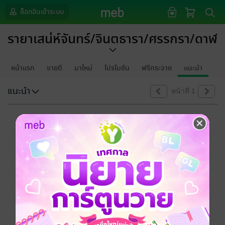
ล็อกอินเข้าระบบ
รายาเสน่ห์จันทร์/จินตธารา/ศรรกรา/ดาฬ
หน้าแรก
ขายดี
มาใหม่
โปรโมชัน
ฟรีกระจาย
แนะนำ
แนะนำ
หน้าที่ 1
ขออภัยด้วยนะคะ
ไม่พบข้อมูลในหัวข้อที่คุณกำลังชมค่ะ