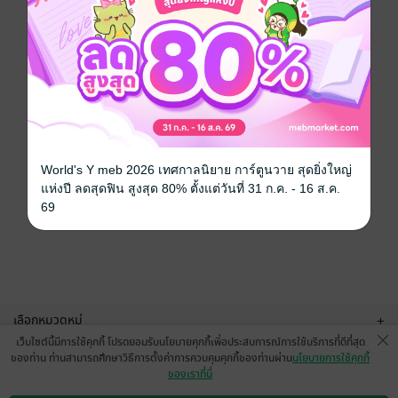
World's Y meb 2026 เทศกาลนิยาย การ์ตูนวาย สุดยิ่งใหญ่
แห่งปี ลดสุดฟิน สูงสุด 80% ตั้งแต่วันที่ 31 ก.ค. - 16 ส.ค.
69
เลือกหมวดหมู่
+
เว็บไซต์นี้มีการใช้คุกกี้ โปรดยอมรับนโยบายคุกกี้เพื่อประสบการณ์การใช้บริการที่ดีที่สุด
บริการช่วยเหลือ
+
ของท่าน ท่านสามารถศึกษาวิธีการตั้งค่าการควบคุมคุกกี้ของท่านผ่าน
นโยบายการใช้คุกกี้
ของเราที่นี่
เกี่ยวกับเรา
+