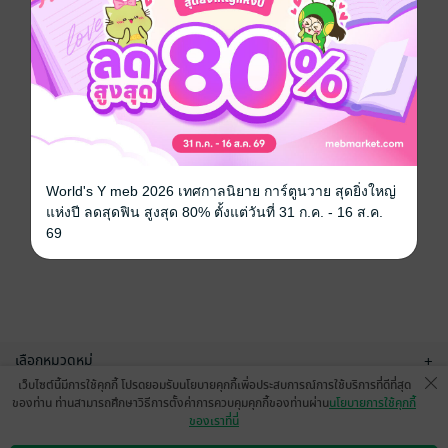
World's Y meb 2026 เทศกาลนิยาย การ์ตูนวาย สุดยิ่งใหญ่
แห่งปี ลดสุดฟิน สูงสุด 80% ตั้งแต่วันที่ 31 ก.ค. - 16 ส.ค.
69
เลือกหมวดหมู่
+
เว็บไซต์นี้มีการใช้คุกกี้ โปรดยอมรับนโยบายคุกกี้เพื่อประสบการณ์การใช้บริการที่ดีที่สุด
บริการช่วยเหลือ
+
ของท่าน ท่านสามารถศึกษาวิธีการตั้งค่าการควบคุมคุกกี้ของท่านผ่าน
นโยบายการใช้คุกกี้
ของเราที่นี่
เกี่ยวกับเรา
+