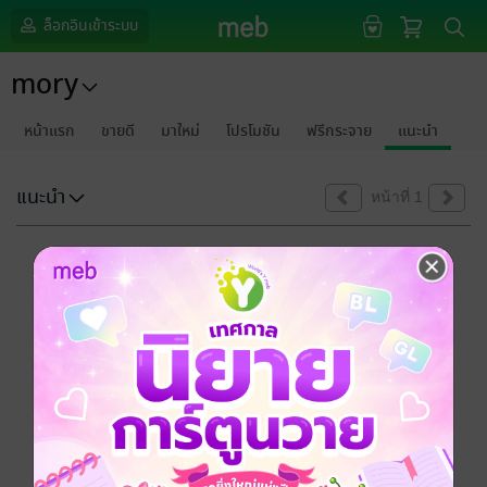
ล็อกอินเข้าระบบ
mory
หน้าแรก
ขายดี
มาใหม่
โปรโมชัน
ฟรีกระจาย
แนะนำ
แนะนำ
หน้าที่ 1
ขออภัยด้วยนะคะ
ไม่พบข้อมูลในหัวข้อที่คุณกำลังชมค่ะ