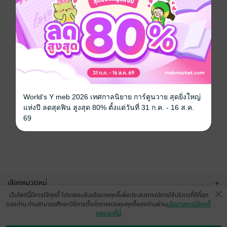
World's Y meb 2026 เทศกาลนิยาย การ์ตูนวาย สุดยิ่งใหญ่
แห่งปี ลดสุดฟิน สูงสุด 80% ตั้งแต่วันที่ 31 ก.ค. - 16 ส.ค.
69
เลือกหมวดหมู่
+
เว็บไซต์นี้มีการใช้คุกกี้ โปรดยอมรับนโยบายคุกกี้เพื่อประสบการณ์การใช้บริการที่ดีที่สุด
บริการช่วยเหลือ
+
ของท่าน ท่านสามารถศึกษาวิธีการตั้งค่าการควบคุมคุกกี้ของท่านผ่าน
นโยบายการใช้คุกกี้
ของเราที่นี่
เกี่ยวกับเรา
+