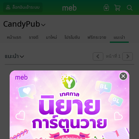
ล็อกอินเข้าระบบ
CandyPub
หน้าแรก
ขายดี
มาใหม่
โปรโมชัน
ฟรีกระจาย
แนะนำ
แนะนำ
หน้าที่ 1
ขออภัยด้วยนะคะ
ไม่พบข้อมูลในหัวข้อที่คุณกำลังชมค่ะ