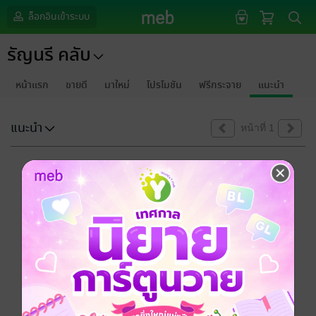
ล็อกอินเข้าระบบ
รัญนรี คลับ
หน้าแรก
ขายดี
มาใหม่
โปรโมชัน
ฟรีกระจาย
แนะนำ
แนะนำ
หน้าที่ 1
ขออภัยด้วยนะคะ
ไม่พบข้อมูลในหัวข้อที่คุณกำลังชมค่ะ