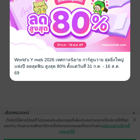
World's Y meb 2026 เทศกาลนิยาย การ์ตูนวาย สุดยิ่งใหญ่
แห่งปี ลดสุดฟิน สูงสุด 80% ตั้งแต่วันที่ 31 ก.ค. - 16 ส.ค.
69
เลือกหมวดหมู่
+
เว็บไซต์นี้มีการใช้คุกกี้ โปรดยอมรับนโยบายคุกกี้เพื่อประสบการณ์การใช้บริการที่ดีที่สุด
บริการช่วยเหลือ
+
ของท่าน ท่านสามารถศึกษาวิธีการตั้งค่าการควบคุมคุกกี้ของท่านผ่าน
นโยบายการใช้คุกกี้
ของเราที่นี่
เกี่ยวกับเรา
+