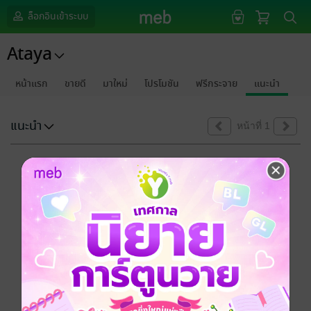
ล็อกอินเข้าระบบ
Ataya
หน้าแรก
ขายดี
มาใหม่
โปรโมชัน
ฟรีกระจาย
แนะนำ
แนะนำ
หน้าที่ 1
ขออภัยด้วยนะคะ
ไม่พบข้อมูลในหัวข้อที่คุณกำลังชมค่ะ