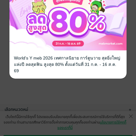
World's Y meb 2026 เทศกาลนิยาย การ์ตูนวาย สุดยิ่งใหญ่
แห่งปี ลดสุดฟิน สูงสุด 80% ตั้งแต่วันที่ 31 ก.ค. - 16 ส.ค.
69
เลือกหมวดหมู่
+
เว็บไซต์นี้มีการใช้คุกกี้ โปรดยอมรับนโยบายคุกกี้เพื่อประสบการณ์การใช้บริการที่ดีที่สุด
บริการช่วยเหลือ
+
ของท่าน ท่านสามารถศึกษาวิธีการตั้งค่าการควบคุมคุกกี้ของท่านผ่าน
นโยบายการใช้คุกกี้
ของเราที่นี่
เกี่ยวกับเรา
+