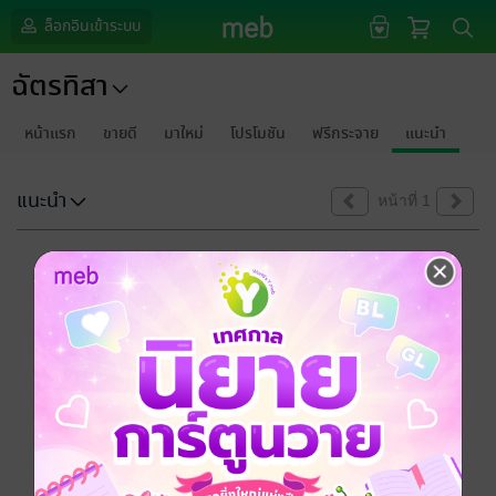
ล็อกอินเข้าระบบ
ฉัตรทิสา
หน้าแรก
ขายดี
มาใหม่
โปรโมชัน
ฟรีกระจาย
แนะนำ
แนะนำ
หน้าที่ 1
ขออภัยด้วยนะคะ
ไม่พบข้อมูลในหัวข้อที่คุณกำลังชมค่ะ