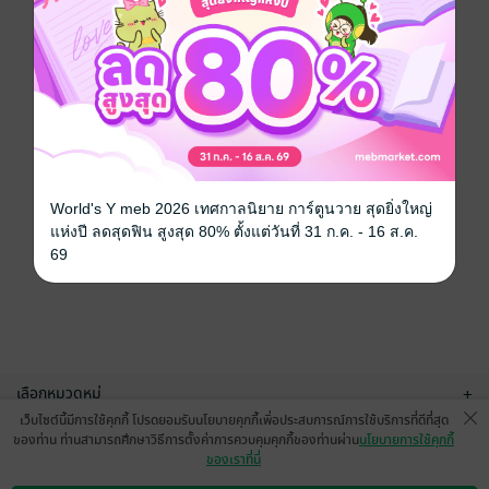
World's Y meb 2026 เทศกาลนิยาย การ์ตูนวาย สุดยิ่งใหญ่
แห่งปี ลดสุดฟิน สูงสุด 80% ตั้งแต่วันที่ 31 ก.ค. - 16 ส.ค.
69
เลือกหมวดหมู่
+
เว็บไซต์นี้มีการใช้คุกกี้ โปรดยอมรับนโยบายคุกกี้เพื่อประสบการณ์การใช้บริการที่ดีที่สุด
บริการช่วยเหลือ
+
ของท่าน ท่านสามารถศึกษาวิธีการตั้งค่าการควบคุมคุกกี้ของท่านผ่าน
นโยบายการใช้คุกกี้
ของเราที่นี่
เกี่ยวกับเรา
+