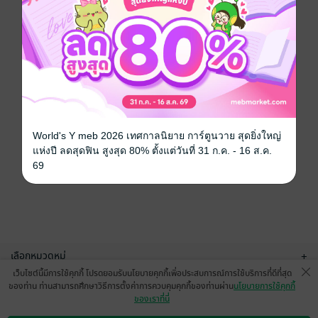
World's Y meb 2026 เทศกาลนิยาย การ์ตูนวาย สุดยิ่งใหญ่
แห่งปี ลดสุดฟิน สูงสุด 80% ตั้งแต่วันที่ 31 ก.ค. - 16 ส.ค.
69
เลือกหมวดหมู่
+
เว็บไซต์นี้มีการใช้คุกกี้ โปรดยอมรับนโยบายคุกกี้เพื่อประสบการณ์การใช้บริการที่ดีที่สุด
บริการช่วยเหลือ
+
ของท่าน ท่านสามารถศึกษาวิธีการตั้งค่าการควบคุมคุกกี้ของท่านผ่าน
นโยบายการใช้คุกกี้
ของเราที่นี่
เกี่ยวกับเรา
+