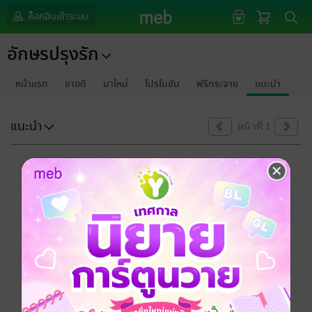
ล็อกอินเข้าระบบ
อักษรปรุงรัก
หน้าแรก
ขายดี
มาใหม่
โปรโมชัน
ฟรีกระจาย
แนะนำ
แนะนำ
หน้าที่ 1
ขออภัยด้วยนะคะ
ไม่พบข้อมูลในหัวข้อที่คุณกำลังชมค่ะ