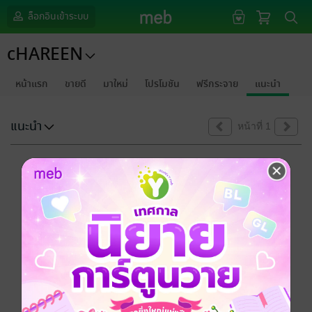
ล็อกอินเข้าระบบ
cHAREEN
หน้าแรก
ขายดี
มาใหม่
โปรโมชัน
ฟรีกระจาย
แนะนำ
แนะนำ
หน้าที่ 1
ขออภัยด้วยนะคะ
ไม่พบข้อมูลในหัวข้อที่คุณกำลังชมค่ะ