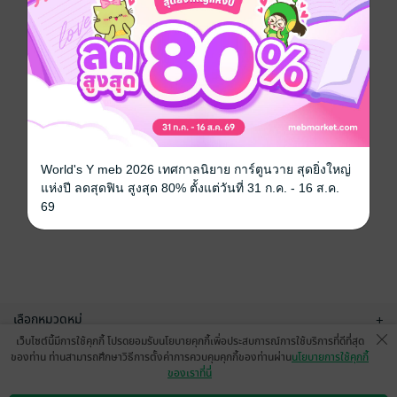
World's Y meb 2026 เทศกาลนิยาย การ์ตูนวาย สุดยิ่งใหญ่
แห่งปี ลดสุดฟิน สูงสุด 80% ตั้งแต่วันที่ 31 ก.ค. - 16 ส.ค.
69
เลือกหมวดหมู่
+
เว็บไซต์นี้มีการใช้คุกกี้ โปรดยอมรับนโยบายคุกกี้เพื่อประสบการณ์การใช้บริการที่ดีที่สุด
บริการช่วยเหลือ
+
ของท่าน ท่านสามารถศึกษาวิธีการตั้งค่าการควบคุมคุกกี้ของท่านผ่าน
นโยบายการใช้คุกกี้
ของเราที่นี่
เกี่ยวกับเรา
+