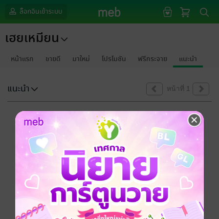
ล็อกอินเข้าระบบ
เฮยเหมียน
หน้าแรก
ขายดี
มาใหม่
โปรโมชัน
ฟรีกระจาย
แนะนำ
แนะนำ
หน้าที่ 1
ขออภัยด้วยนะคะ
ไม่พบข้อมูลในหัวข้อที่คุณกำลังชมค่ะ