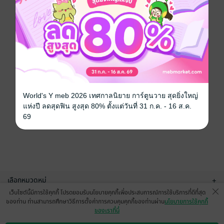
World's Y meb 2026 เทศกาลนิยาย การ์ตูนวาย สุดยิ่งใหญ่
แห่งปี ลดสุดฟิน สูงสุด 80% ตั้งแต่วันที่ 31 ก.ค. - 16 ส.ค.
69
เลือกหมวดหมู่
+
เว็บไซต์นี้มีการใช้คุกกี้ โปรดยอมรับนโยบายคุกกี้เพื่อประสบการณ์การใช้บริการที่ดีที่สุด
บริการช่วยเหลือ
+
ของท่าน ท่านสามารถศึกษาวิธีการตั้งค่าการควบคุมคุกกี้ของท่านผ่าน
นโยบายการใช้คุกกี้
ของเราที่นี่
เกี่ยวกับเรา
+