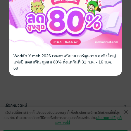
World's Y meb 2026 เทศกาลนิยาย การ์ตูนวาย สุดยิ่งใหญ่
แห่งปี ลดสุดฟิน สูงสุด 80% ตั้งแต่วันที่ 31 ก.ค. - 16 ส.ค.
69
เลือกหมวดหมู่
+
เว็บไซต์นี้มีการใช้คุกกี้ โปรดยอมรับนโยบายคุกกี้เพื่อประสบการณ์การใช้บริการที่ดีที่สุด
บริการช่วยเหลือ
+
ของท่าน ท่านสามารถศึกษาวิธีการตั้งค่าการควบคุมคุกกี้ของท่านผ่าน
นโยบายการใช้คุกกี้
ของเราที่นี่
เกี่ยวกับเรา
+