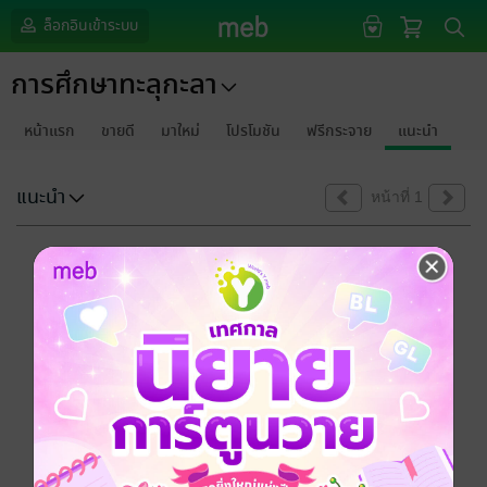
ล็อกอินเข้าระบบ
การศึกษาทะลุกะลา
หน้าแรก
ขายดี
มาใหม่
โปรโมชัน
ฟรีกระจาย
แนะนำ
แนะนำ
หน้าที่ 1
ขออภัยด้วยนะคะ
ไม่พบข้อมูลในหัวข้อที่คุณกำลังชมค่ะ