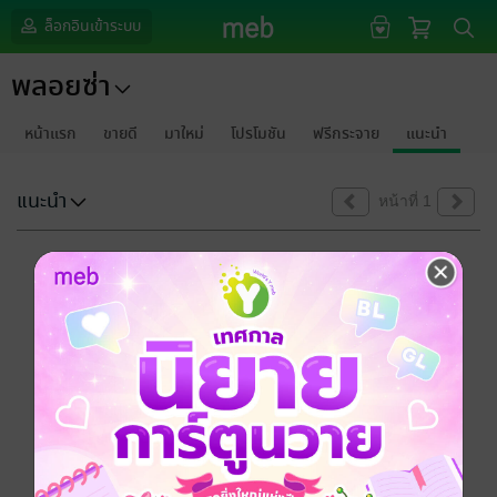
ล็อกอินเข้าระบบ
พลอยซ่า
หน้าแรก
ขายดี
มาใหม่
โปรโมชัน
ฟรีกระจาย
แนะนำ
แนะนำ
หน้าที่ 1
ขออภัยด้วยนะคะ
ไม่พบข้อมูลในหัวข้อที่คุณกำลังชมค่ะ