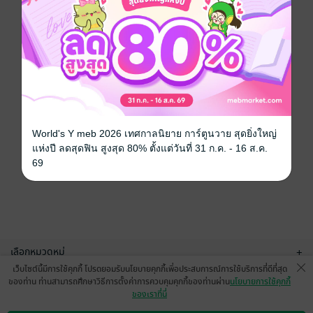
World's Y meb 2026 เทศกาลนิยาย การ์ตูนวาย สุดยิ่งใหญ่
แห่งปี ลดสุดฟิน สูงสุด 80% ตั้งแต่วันที่ 31 ก.ค. - 16 ส.ค.
69
เลือกหมวดหมู่
+
เว็บไซต์นี้มีการใช้คุกกี้ โปรดยอมรับนโยบายคุกกี้เพื่อประสบการณ์การใช้บริการที่ดีที่สุด
บริการช่วยเหลือ
+
ของท่าน ท่านสามารถศึกษาวิธีการตั้งค่าการควบคุมคุกกี้ของท่านผ่าน
นโยบายการใช้คุกกี้
ของเราที่นี่
เกี่ยวกับเรา
+