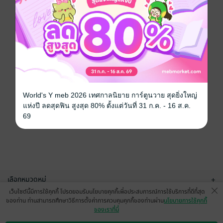
World's Y meb 2026 เทศกาลนิยาย การ์ตูนวาย สุดยิ่งใหญ่
แห่งปี ลดสุดฟิน สูงสุด 80% ตั้งแต่วันที่ 31 ก.ค. - 16 ส.ค.
69
เลือกหมวดหมู่
+
เว็บไซต์นี้มีการใช้คุกกี้ โปรดยอมรับนโยบายคุกกี้เพื่อประสบการณ์การใช้บริการที่ดีที่สุด
บริการช่วยเหลือ
+
ของท่าน ท่านสามารถศึกษาวิธีการตั้งค่าการควบคุมคุกกี้ของท่านผ่าน
นโยบายการใช้คุกกี้
ของเราที่นี่
เกี่ยวกับเรา
+