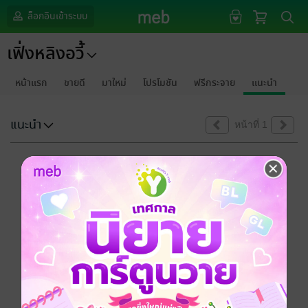
ล็อกอินเข้าระบบ
เฟิ่งหลิงอวี้
หน้าแรก
ขายดี
มาใหม่
โปรโมชัน
ฟรีกระจาย
แนะนำ
แนะนำ
หน้าที่ 1
ขออภัยด้วยนะคะ
ไม่พบข้อมูลในหัวข้อที่คุณกำลังชมค่ะ