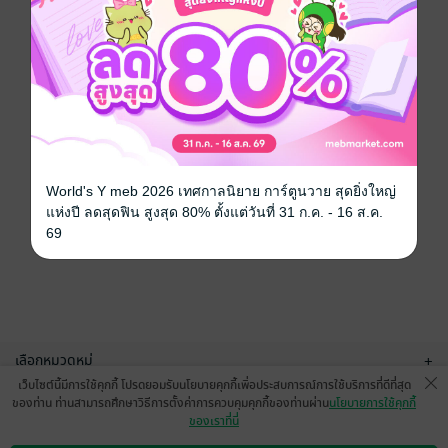
World's Y meb 2026 เทศกาลนิยาย การ์ตูนวาย สุดยิ่งใหญ่
แห่งปี ลดสุดฟิน สูงสุด 80% ตั้งแต่วันที่ 31 ก.ค. - 16 ส.ค.
69
เลือกหมวดหมู่
+
เว็บไซต์นี้มีการใช้คุกกี้ โปรดยอมรับนโยบายคุกกี้เพื่อประสบการณ์การใช้บริการที่ดีที่สุด
บริการช่วยเหลือ
+
ของท่าน ท่านสามารถศึกษาวิธีการตั้งค่าการควบคุมคุกกี้ของท่านผ่าน
นโยบายการใช้คุกกี้
ของเราที่นี่
เกี่ยวกับเรา
+