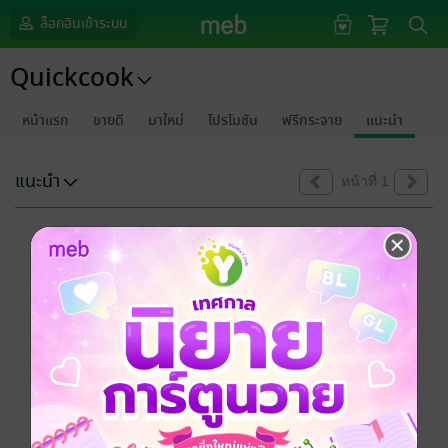
ล็อกอินเข้าระบบ
Quickcook
หน้าแรก
ขายดี
มาใหม่
โปรโมชัน
ฟรีกระจาย
แนะนำ
แนะนำ
หน้าที่ 1
ขออภัยด้วยนะคะ
ไม่พบข้อมูลในหัวข้อที่คุณกำลังชมค่ะ