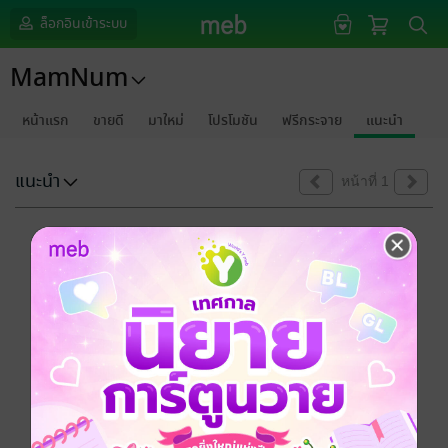
ล็อกอินเข้าระบบ
MamNum
หน้าแรก
ขายดี
มาใหม่
โปรโมชัน
ฟรีกระจาย
แนะนำ
แนะนำ
หน้าที่ 1
ขออภัยด้วยนะคะ
ไม่พบข้อมูลในหัวข้อที่คุณกำลังชมค่ะ