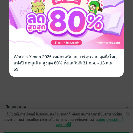
World's Y meb 2026 เทศกาลนิยาย การ์ตูนวาย สุดยิ่งใหญ่
แห่งปี ลดสุดฟิน สูงสุด 80% ตั้งแต่วันที่ 31 ก.ค. - 16 ส.ค.
69
เลือกหมวดหมู่
+
เว็บไซต์นี้มีการใช้คุกกี้ โปรดยอมรับนโยบายคุกกี้เพื่อประสบการณ์การใช้บริการที่ดีที่สุด
บริการช่วยเหลือ
+
ของท่าน ท่านสามารถศึกษาวิธีการตั้งค่าการควบคุมคุกกี้ของท่านผ่าน
นโยบายการใช้คุกกี้
ของเราที่นี่
เกี่ยวกับเรา
+