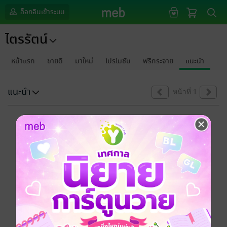
ล็อกอินเข้าระบบ
ไตรรัตน์
หน้าแรก
ขายดี
มาใหม่
โปรโมชัน
ฟรีกระจาย
แนะนำ
แนะนำ
หน้าที่ 1
ขออภัยด้วยนะคะ
ไม่พบข้อมูลในหัวข้อที่คุณกำลังชมค่ะ