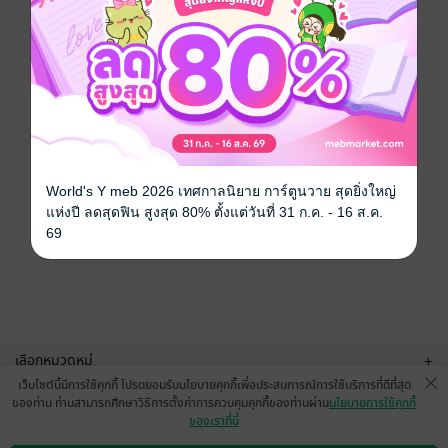
World's Y meb 2026 เทศกาลนิยาย การ์ตูนวาย สุดยิ่งใหญ่
แห่งปี ลดสุดฟิน สูงสุด 80% ตั้งแต่วันที่ 31 ก.ค. - 16 ส.ค.
69
เลือกหมวดหมู่
+
เว็บไซต์นี้มีการใช้คุกกี้ โปรดยอมรับนโยบายคุกกี้เพื่อประสบการณ์การใช้บริการที่ดีที่สุด
บริการช่วยเหลือ
+
ของท่าน ท่านสามารถศึกษาวิธีการตั้งค่าการควบคุมคุกกี้ของท่านผ่าน
นโยบายการใช้คุกกี้
ของเราที่นี่
เกี่ยวกับเรา
+