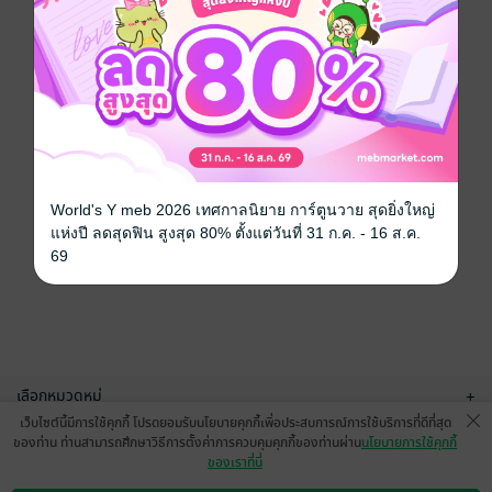
World's Y meb 2026 เทศกาลนิยาย การ์ตูนวาย สุดยิ่งใหญ่
แห่งปี ลดสุดฟิน สูงสุด 80% ตั้งแต่วันที่ 31 ก.ค. - 16 ส.ค.
69
เลือกหมวดหมู่
+
เว็บไซต์นี้มีการใช้คุกกี้ โปรดยอมรับนโยบายคุกกี้เพื่อประสบการณ์การใช้บริการที่ดีที่สุด
บริการช่วยเหลือ
+
ของท่าน ท่านสามารถศึกษาวิธีการตั้งค่าการควบคุมคุกกี้ของท่านผ่าน
นโยบายการใช้คุกกี้
ของเราที่นี่
เกี่ยวกับเรา
+