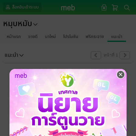
ล็อกอินเข้าระบบ
หมุบหมับ
หน้าแรก
ขายดี
มาใหม่
โปรโมชัน
ฟรีกระจาย
แนะนำ
แนะนำ
หน้าที่ 1
ขออภัยด้วยนะคะ
ไม่พบข้อมูลในหัวข้อที่คุณกำลังชมค่ะ