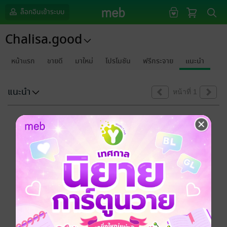
ล็อกอินเข้าระบบ
Chalisa.good
หน้าแรก
ขายดี
มาใหม่
โปรโมชัน
ฟรีกระจาย
แนะนำ
แนะนำ
หน้าที่ 1
ขออภัยด้วยนะคะ
ไม่พบข้อมูลในหัวข้อที่คุณกำลังชมค่ะ