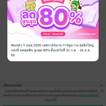
World's Y meb 2026 เทศกาลนิยาย การ์ตูนวาย สุดยิ่งใหญ่
แห่งปี ลดสุดฟิน สูงสุด 80% ตั้งแต่วันที่ 31 ก.ค. - 16 ส.ค.
69
เลือกหมวดหมู่
+
เว็บไซต์นี้มีการใช้คุกกี้ โปรดยอมรับนโยบายคุกกี้เพื่อประสบการณ์การใช้บริการที่ดีที่สุด
บริการช่วยเหลือ
+
ของท่าน ท่านสามารถศึกษาวิธีการตั้งค่าการควบคุมคุกกี้ของท่านผ่าน
นโยบายการใช้คุกกี้
ของเราที่นี่
เกี่ยวกับเรา
+