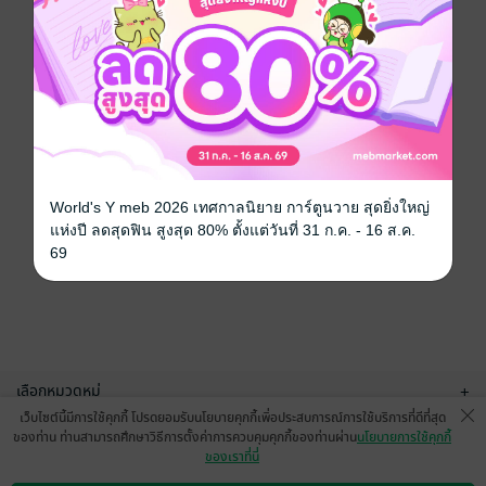
World's Y meb 2026 เทศกาลนิยาย การ์ตูนวาย สุดยิ่งใหญ่
แห่งปี ลดสุดฟิน สูงสุด 80% ตั้งแต่วันที่ 31 ก.ค. - 16 ส.ค.
69
เลือกหมวดหมู่
+
เว็บไซต์นี้มีการใช้คุกกี้ โปรดยอมรับนโยบายคุกกี้เพื่อประสบการณ์การใช้บริการที่ดีที่สุด
บริการช่วยเหลือ
+
ของท่าน ท่านสามารถศึกษาวิธีการตั้งค่าการควบคุมคุกกี้ของท่านผ่าน
นโยบายการใช้คุกกี้
ของเราที่นี่
เกี่ยวกับเรา
+