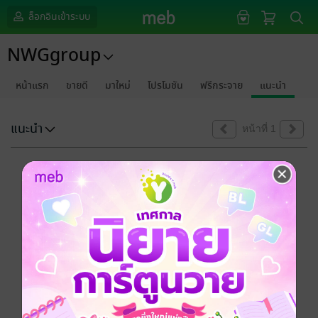
ล็อกอินเข้าระบบ
NWGgroup
หน้าแรก
ขายดี
มาใหม่
โปรโมชัน
ฟรีกระจาย
แนะนำ
แนะนำ
หน้าที่ 1
ขออภัยด้วยนะคะ
ไม่พบข้อมูลในหัวข้อที่คุณกำลังชมค่ะ