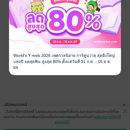
World's Y meb 2026 เทศกาลนิยาย การ์ตูนวาย สุดยิ่งใหญ่
แห่งปี ลดสุดฟิน สูงสุด 80% ตั้งแต่วันที่ 31 ก.ค. - 16 ส.ค.
69
เลือกหมวดหมู่
+
เว็บไซต์นี้มีการใช้คุกกี้ โปรดยอมรับนโยบายคุกกี้เพื่อประสบการณ์การใช้บริการที่ดีที่สุด
บริการช่วยเหลือ
+
ของท่าน ท่านสามารถศึกษาวิธีการตั้งค่าการควบคุมคุกกี้ของท่านผ่าน
นโยบายการใช้คุกกี้
ของเราที่นี่
เกี่ยวกับเรา
+