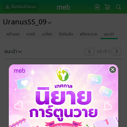
ล็อกอินเข้าระบบ
UranusSS_09
หน้าแรก
ขายดี
มาใหม่
โปรโมชัน
ฟรีกระจาย
แนะนำ
แนะนำ
หน้าที่ 1
ขออภัยด้วยนะคะ
ไม่พบข้อมูลในหัวข้อที่คุณกำลังชมค่ะ