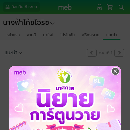
ล็อกอินเข้าระบบ
นางฟ้าโค้ชไอริช
หน้าแรก
ขายดี
มาใหม่
โปรโมชัน
ฟรีกระจาย
แนะนำ
แนะนำ
หน้าที่ 1
ขออภัยด้วยนะคะ
ไม่พบข้อมูลในหัวข้อที่คุณกำลังชมค่ะ