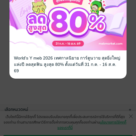
World's Y meb 2026 เทศกาลนิยาย การ์ตูนวาย สุดยิ่งใหญ่
แห่งปี ลดสุดฟิน สูงสุด 80% ตั้งแต่วันที่ 31 ก.ค. - 16 ส.ค.
69
เลือกหมวดหมู่
+
เว็บไซต์นี้มีการใช้คุกกี้ โปรดยอมรับนโยบายคุกกี้เพื่อประสบการณ์การใช้บริการที่ดีที่สุด
บริการช่วยเหลือ
+
ของท่าน ท่านสามารถศึกษาวิธีการตั้งค่าการควบคุมคุกกี้ของท่านผ่าน
นโยบายการใช้คุกกี้
ของเราที่นี่
เกี่ยวกับเรา
+