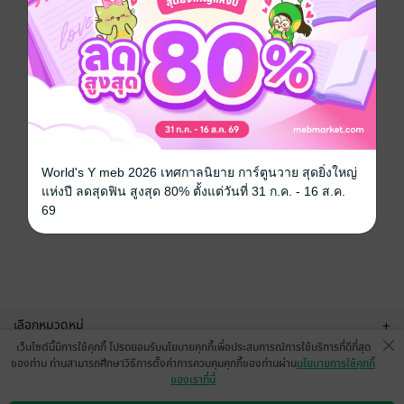
World's Y meb 2026 เทศกาลนิยาย การ์ตูนวาย สุดยิ่งใหญ่
แห่งปี ลดสุดฟิน สูงสุด 80% ตั้งแต่วันที่ 31 ก.ค. - 16 ส.ค.
69
เลือกหมวดหมู่
+
เว็บไซต์นี้มีการใช้คุกกี้ โปรดยอมรับนโยบายคุกกี้เพื่อประสบการณ์การใช้บริการที่ดีที่สุด
บริการช่วยเหลือ
+
ของท่าน ท่านสามารถศึกษาวิธีการตั้งค่าการควบคุมคุกกี้ของท่านผ่าน
นโยบายการใช้คุกกี้
ของเราที่นี่
เกี่ยวกับเรา
+