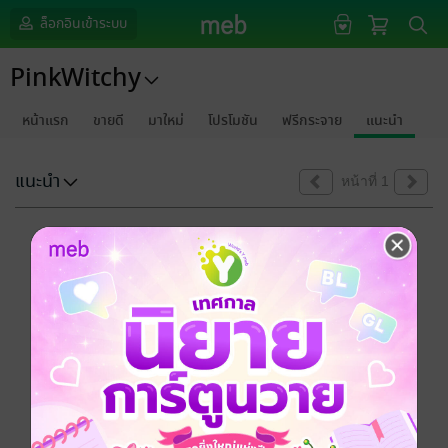
ล็อกอินเข้าระบบ
PinkWitchy
หน้าแรก
ขายดี
มาใหม่
โปรโมชัน
ฟรีกระจาย
แนะนำ
แนะนำ
หน้าที่ 1
ขออภัยด้วยนะคะ
ไม่พบข้อมูลในหัวข้อที่คุณกำลังชมค่ะ