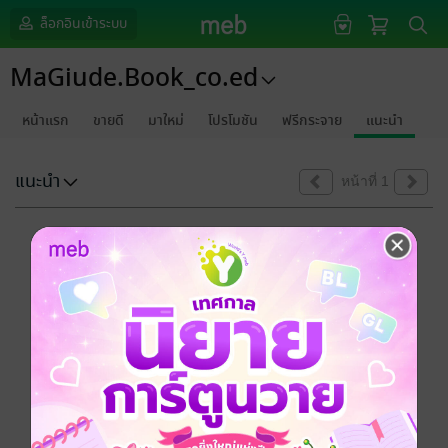
ล็อกอินเข้าระบบ
MaGiude.Book_co.ed
หน้าแรก
ขายดี
มาใหม่
โปรโมชัน
ฟรีกระจาย
แนะนำ
แนะนำ
หน้าที่ 1
ขออภัยด้วยนะคะ
ไม่พบข้อมูลในหัวข้อที่คุณกำลังชมค่ะ