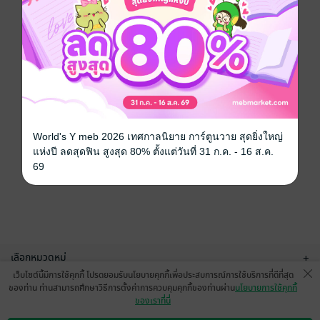
World's Y meb 2026 เทศกาลนิยาย การ์ตูนวาย สุดยิ่งใหญ่
แห่งปี ลดสุดฟิน สูงสุด 80% ตั้งแต่วันที่ 31 ก.ค. - 16 ส.ค.
69
เลือกหมวดหมู่
+
เว็บไซต์นี้มีการใช้คุกกี้ โปรดยอมรับนโยบายคุกกี้เพื่อประสบการณ์การใช้บริการที่ดีที่สุด
บริการช่วยเหลือ
+
ของท่าน ท่านสามารถศึกษาวิธีการตั้งค่าการควบคุมคุกกี้ของท่านผ่าน
นโยบายการใช้คุกกี้
ของเราที่นี่
เกี่ยวกับเรา
+